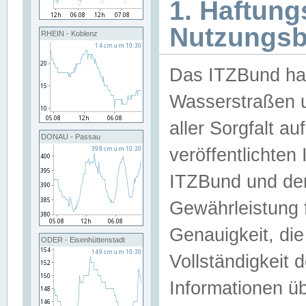
1. Haftun
Nutzungs
RHEIN - Koblenz
Das ITZBund han
Wasserstraßen u
aller Sorgfalt au
DONAU - Passau
veröffentlichte
ITZBund und de
Gewährleistung fü
Genauigkeit, die 
ODER - Eisenhüttenstadt
Vollständigkeit
Informationen 