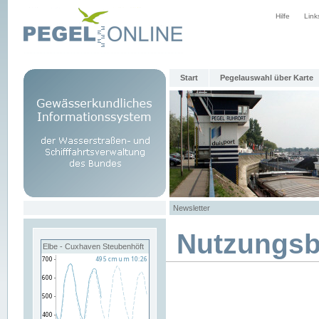
Hilfe
Link
Start
Pegelauswahl über Karte
Newsletter
Nutzungs
Elbe - Cuxhaven Steubenhöft