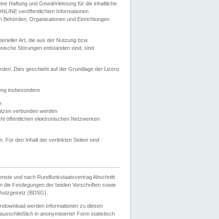
e Haftung und Gewährleistung für die inhaltliche
ELONLINE veröffentlichten Informationen
n Behörden, Organisationen und Einrichtungen
ieller Art, die aus der Nutzung bzw.
hnische Störungen entstanden sind, sind
rden. Dies geschieht auf der Grundlage der Lizenz
zung insbesondere
n
ätzen verbunden werden
ht öffentlichen elektronischen Netzwerken
n. Für den Inhalt der verlinkten Seiten sind
ienste und nach Rundfunkstaatsvertrag Abschnitt
 die Festlegungen der beiden Vorschriften sowie
hutzgesetz (BDSG).
endownload werden Informationen zu diesen
usschließlich in anonymisierter Form statistisch