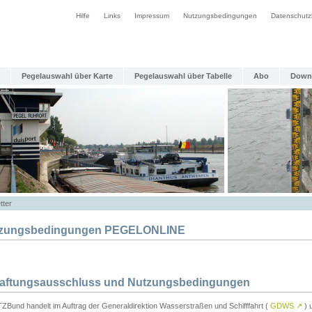
Hilfe
Links
Impressum
Nutzungsbedingungen
Datenschutz
Pegelauswahl über Karte
Pegelauswahl über Tabelle
Abo
Down
tter
zungsbedingungen PEGELONLINE
Haftungsausschluss und Nutzungsbedingungen
TZBund handelt im Auftrag der Generaldirektion Wasserstraßen und Schifffahrt (
GDWS
↗
) u