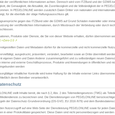
ität der veröffentlichten Informationen achten. Dennoch wird vom ITZBund und der GDWS kein
gkeit, die Genauigkeit, die Aktualität, die Zuverlässigkeit und die Vollständigkeit der in PEG
ommen. In PEGELONLINE werden zusätzlich Daten Dritter von nationalen und internationale
igt, für die ebenfalls der obige Haftungsausschluss gilt.
ngsansprüche gegen das ITZBund oder die GDWS auf Grund Schäden materieller oder immater
utzung der veröffentlichten Informationen, durch Missbrauch der Verbindung oder durch tec
schlossen.
mationen, Produkte oder Dienste, die Sie von dieser Website erhalten, dürfen übernommen we
->Zero-2.0
↗
reitgestellten Daten und Metadaten dürfen für die kommerzielle und nicht kommerzielle Nut
ervielfältigt, ausgedruckt, präsentiert, verändert, bearbeitet sowie an Dritte übermittelt werde
mit eigenen Daten und Daten Anderer zusammengeführt und zu selbständigen neuen Datens
in interne und externe Geschäftsprozesse, Produkte und Anwendungen in öffentlichen und nic
eingebunden werden
sorgfältiger inhaltlicher Kontrolle wird keine Haftung für die Inhalte externer Links übernomme
ließlich deren Betreiber verantwortlich.
Datenschutz
ONLINE stellt Inhalte bereit, die nach § 2, Abs. 2 des Telemediengesetzes (TMG) als Teled
s Mediendienste zu bezeichnen sind. Die Dienstleistungen von PEGELONLINE berücksichtigen
egeln der Datenschutz-Grundverordnung (DS-GVO, EU 2016 /679) und dem Bundesdatensc
eden Nutzerzugriff auf eine Web-Seite der Dienstleistung PEGELONLINE sowie für jeden Dat
en in einer Protokolldatei gespeichert. Diese Daten sind nicht personenbezogen und werden a