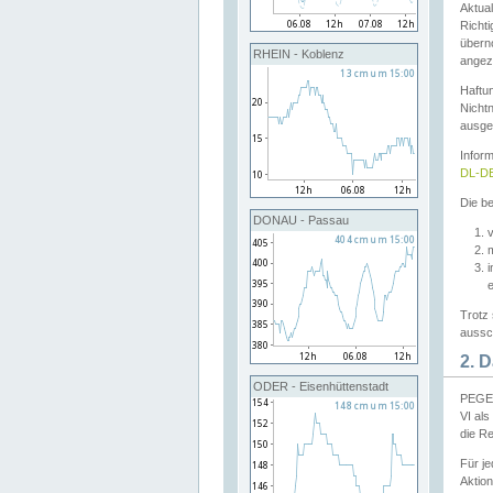
Aktual
Richti
übern
RHEIN - Koblenz
angeze
Haftu
Nichtn
ausge
Infor
DL-DE
Die be
DONAU - Passau
v
Trotz 
aussch
2. 
ODER - Eisenhüttenstadt
PEGEL
VI al
die R
Für j
Aktion