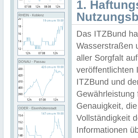
1. Haftun
Nutzungs
RHEIN - Koblenz
Das ITZBund han
Wasserstraßen u
aller Sorgfalt au
DONAU - Passau
veröffentlichte
ITZBund und de
Gewährleistung fü
Genauigkeit, die 
ODER - Eisenhüttenstadt
Vollständigkeit
Informationen 