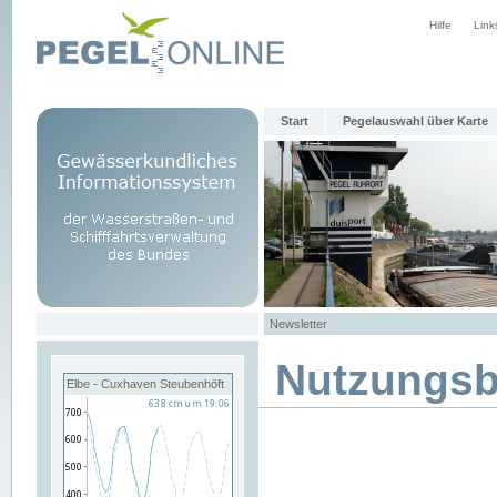
Hilfe
Link
Start
Pegelauswahl über Karte
Newsletter
Nutzungs
Elbe - Cuxhaven Steubenhöft