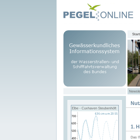
Start
Newsle
Nut
Elbe - Cuxhaven Steubenhöft
1. 
Das I