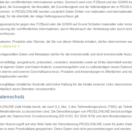
ität der veröffentlichten Informationen achten. Dennoch wird vom ITZBund und der GDWS kein
gkeit, die Genauigkeit, die Aktualität, die Zuverlässigkeit und die Vollständigkeit der in PEG
ommen. In PEGELONLINE werden zusätzlich Daten Dritter von nationalen und internationale
igt, für die ebenfalls der obige Haftungsausschluss gilt.
ngsansprüche gegen das ITZBund oder die GDWS auf Grund Schäden materieller oder immater
utzung der veröffentlichten Informationen, durch Missbrauch der Verbindung oder durch tec
schlossen.
mationen, Produkte oder Dienste, die Sie von dieser Website erhalten, dürfen übernommen we
->Zero-2.0
↗
reitgestellten Daten und Metadaten dürfen für die kommerzielle und nicht kommerzielle Nut
ervielfältigt, ausgedruckt, präsentiert, verändert, bearbeitet sowie an Dritte übermittelt werde
mit eigenen Daten und Daten Anderer zusammengeführt und zu selbständigen neuen Datens
in interne und externe Geschäftsprozesse, Produkte und Anwendungen in öffentlichen und nic
eingebunden werden
sorgfältiger inhaltlicher Kontrolle wird keine Haftung für die Inhalte externer Links übernomme
ließlich deren Betreiber verantwortlich.
Datenschutz
ONLINE stellt Inhalte bereit, die nach § 2, Abs. 2 des Telemediengesetzes (TMG) als Teled
s Mediendienste zu bezeichnen sind. Die Dienstleistungen von PEGELONLINE berücksichtigen
egeln der Datenschutz-Grundverordnung (DS-GVO, EU 2016 /679) und dem Bundesdatensc
eden Nutzerzugriff auf eine Web-Seite der Dienstleistung PEGELONLINE sowie für jeden Dat
en in einer Protokolldatei gespeichert. Diese Daten sind nicht personenbezogen und werden a