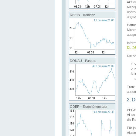
Aktual
Richti
übern
RHEIN - Koblenz
angeze
Haftu
Nichtn
ausge
Infor
DL-DE
Die be
DONAU - Passau
v
Trotz 
aussch
2. 
ODER - Eisenhüttenstadt
PEGEL
VI al
die R
Für j
Aktion