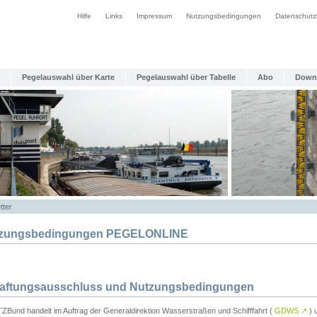
Hilfe
Links
Impressum
Nutzungsbedingungen
Datenschutz
Pegelauswahl über Karte
Pegelauswahl über Tabelle
Abo
Down
tter
zungsbedingungen PEGELONLINE
Haftungsausschluss und Nutzungsbedingungen
TZBund handelt im Auftrag der Generaldirektion Wasserstraßen und Schifffahrt (
GDWS
↗
) u