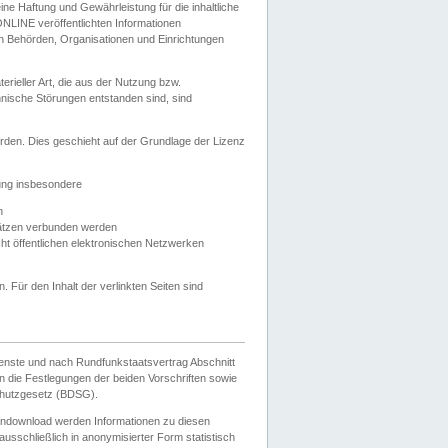
e Haftung und Gewährleistung für die inhaltliche
ELONLINE veröffentlichten Informationen
n Behörden, Organisationen und Einrichtungen
ieller Art, die aus der Nutzung bzw.
hnische Störungen entstanden sind, sind
rden. Dies geschieht auf der Grundlage der Lizenz
zung insbesondere
n
ätzen verbunden werden
ht öffentlichen elektronischen Netzwerken
n. Für den Inhalt der verlinkten Seiten sind
ienste und nach Rundfunkstaatsvertrag Abschnitt
 die Festlegungen der beiden Vorschriften sowie
hutzgesetz (BDSG).
endownload werden Informationen zu diesen
usschließlich in anonymisierter Form statistisch