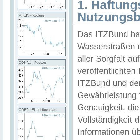
1. Haftun
Nutzungs
RHEIN - Koblenz
Das ITZBund han
Wasserstraßen u
aller Sorgfalt au
DONAU - Passau
veröffentlichte
ITZBund und de
Gewährleistung fü
Genauigkeit, die 
ODER - Eisenhüttenstadt
Vollständigkeit
Informationen 