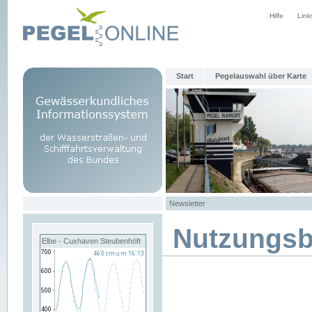
Hilfe
Link
Start
Pegelauswahl über Karte
Newsletter
Nutzungs
Elbe - Cuxhaven Steubenhöft