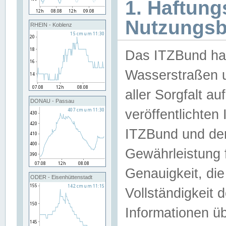
1. Haftun
Nutzungs
RHEIN - Koblenz
Das ITZBund han
Wasserstraßen u
aller Sorgfalt au
DONAU - Passau
veröffentlichte
ITZBund und de
Gewährleistung fü
Genauigkeit, die 
ODER - Eisenhüttenstadt
Vollständigkeit
Informationen 