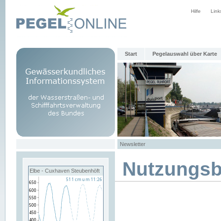
Hilfe
Link
Start
Pegelauswahl über Karte
Newsletter
Nutzungs
Elbe - Cuxhaven Steubenhöft