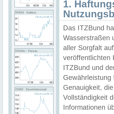
1. Haftun
Nutzungs
RHEIN - Koblenz
Das ITZBund han
Wasserstraßen u
aller Sorgfalt au
DONAU - Passau
veröffentlichte
ITZBund und de
Gewährleistung fü
Genauigkeit, die 
ODER - Eisenhüttenstadt
Vollständigkeit
Informationen 