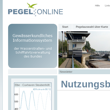
Hilfe
Link
Start
Pegelauswahl über Karte
Newsletter
Nutzungs
Elbe - Cuxhaven Steubenhöft