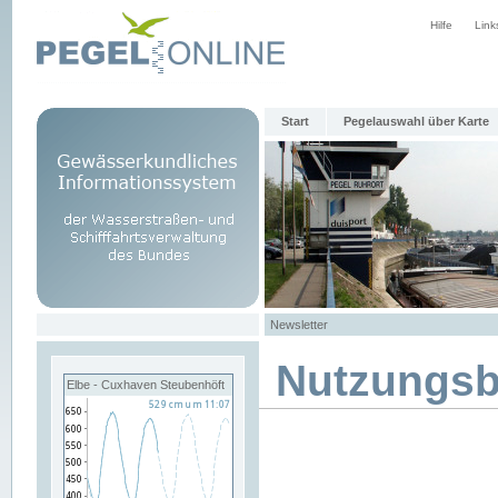
Hilfe
Link
Start
Pegelauswahl über Karte
Newsletter
Nutzungs
Elbe - Cuxhaven Steubenhöft