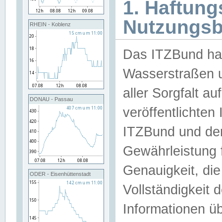
1. Haftun
Nutzungs
RHEIN - Koblenz
Das ITZBund han
Wasserstraßen u
aller Sorgfalt au
DONAU - Passau
veröffentlichte
ITZBund und de
Gewährleistung fü
Genauigkeit, die 
ODER - Eisenhüttenstadt
Vollständigkeit
Informationen 