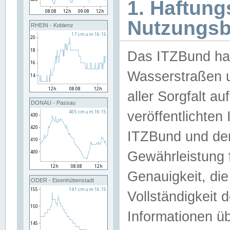
1. Haftun
Nutzungs
RHEIN - Koblenz
Das ITZBund han
Wasserstraßen u
aller Sorgfalt au
DONAU - Passau
veröffentlichte
ITZBund und de
Gewährleistung fü
Genauigkeit, die 
ODER - Eisenhüttenstadt
Vollständigkeit
Informationen 