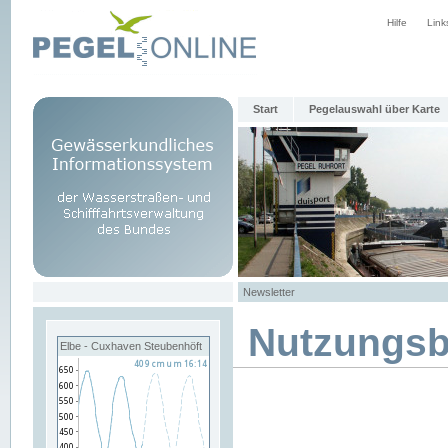
Hilfe
Link
Start
Pegelauswahl über Karte
Newsletter
Nutzungs
Elbe - Cuxhaven Steubenhöft