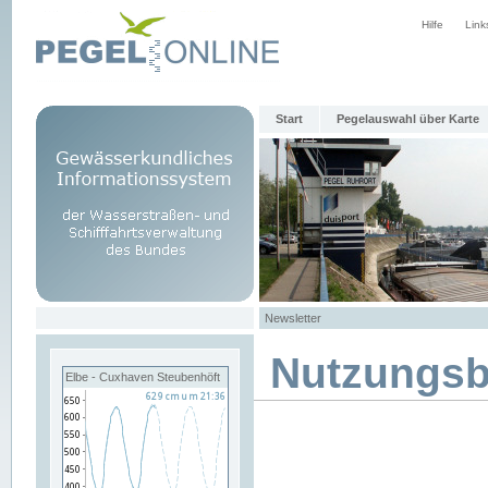
Hilfe
Link
Start
Pegelauswahl über Karte
Newsletter
Nutzungs
Elbe - Cuxhaven Steubenhöft