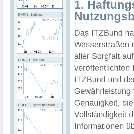
1. Haftun
Nutzungs
RHEIN - Koblenz
Das ITZBund han
Wasserstraßen u
aller Sorgfalt au
DONAU - Passau
veröffentlichte
ITZBund und de
Gewährleistung fü
Genauigkeit, die 
ODER - Eisenhüttenstadt
Vollständigkeit
Informationen 