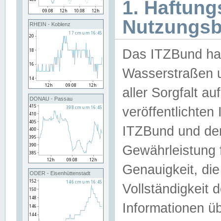
1. Haftun
Nutzungs
RHEIN - Koblenz
Das ITZBund han
Wasserstraßen u
aller Sorgfalt au
DONAU - Passau
veröffentlichte
ITZBund und de
Gewährleistung fü
Genauigkeit, die 
ODER - Eisenhüttenstadt
Vollständigkeit
Informationen 