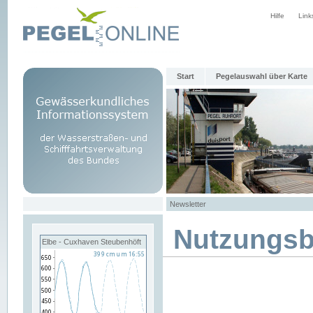
Hilfe
Link
Start
Pegelauswahl über Karte
Newsletter
Nutzungs
Elbe - Cuxhaven Steubenhöft