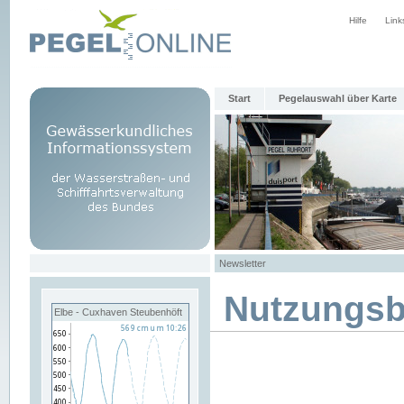
Hilfe
Link
Start
Pegelauswahl über Karte
Newsletter
Nutzungs
Elbe - Cuxhaven Steubenhöft