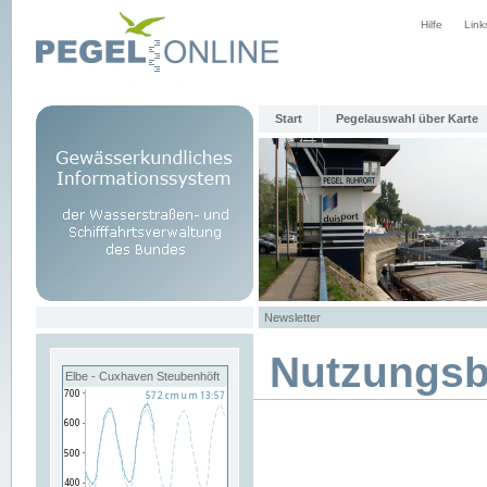
Hilfe
Link
Start
Pegelauswahl über Karte
Newsletter
Nutzungs
Elbe - Cuxhaven Steubenhöft