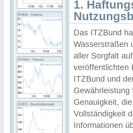
1. Haftun
Nutzungs
RHEIN - Koblenz
Das ITZBund han
Wasserstraßen u
aller Sorgfalt au
DONAU - Passau
veröffentlichte
ITZBund und de
Gewährleistung fü
Genauigkeit, die 
ODER - Eisenhüttenstadt
Vollständigkeit
Informationen 