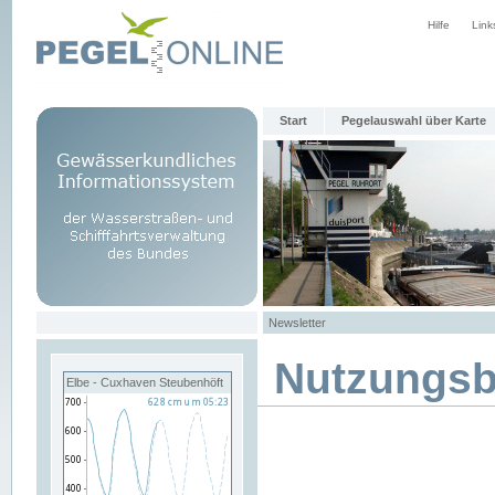
Hilfe
Link
Start
Pegelauswahl über Karte
Newsletter
Nutzungs
Elbe - Cuxhaven Steubenhöft