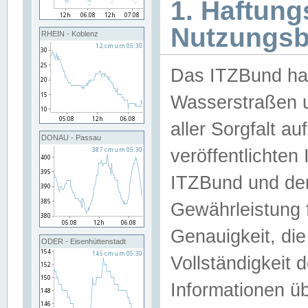
1. Haftun
Nutzungs
RHEIN - Koblenz
Das ITZBund han
Wasserstraßen u
aller Sorgfalt au
DONAU - Passau
veröffentlichte
ITZBund und de
Gewährleistung fü
Genauigkeit, die 
ODER - Eisenhüttenstadt
Vollständigkeit
Informationen 