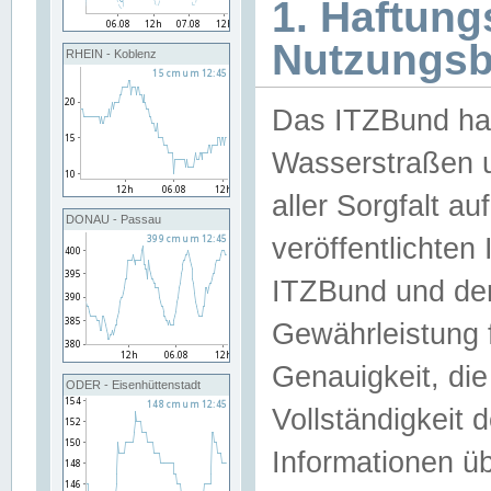
1. Haftun
Nutzungs
RHEIN - Koblenz
Das ITZBund han
Wasserstraßen u
aller Sorgfalt au
DONAU - Passau
veröffentlichte
ITZBund und de
Gewährleistung fü
Genauigkeit, die 
ODER - Eisenhüttenstadt
Vollständigkeit
Informationen 