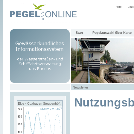
Hilfe
Link
Start
Pegelauswahl über Karte
Newsletter
Nutzungs
Elbe - Cuxhaven Steubenhöft