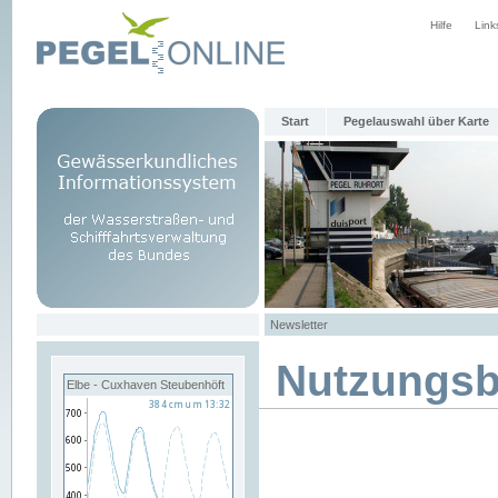
Hilfe
Link
Start
Pegelauswahl über Karte
Newsletter
Nutzungs
Elbe - Cuxhaven Steubenhöft