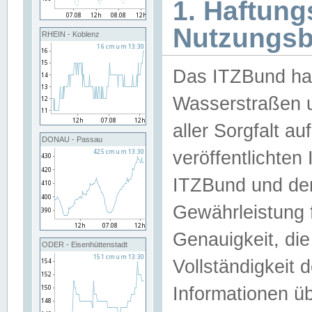
1. Haftun
Nutzungs
RHEIN - Koblenz
Das ITZBund han
Wasserstraßen u
aller Sorgfalt au
DONAU - Passau
veröffentlichte
ITZBund und de
Gewährleistung fü
Genauigkeit, die 
ODER - Eisenhüttenstadt
Vollständigkeit
Informationen 