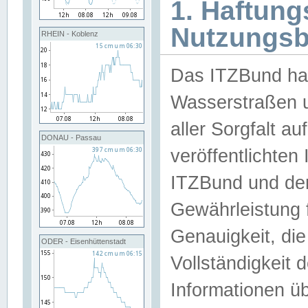
1. Haftun
Nutzungs
RHEIN - Koblenz
Das ITZBund han
Wasserstraßen u
aller Sorgfalt au
DONAU - Passau
veröffentlichte
ITZBund und de
Gewährleistung fü
Genauigkeit, die 
ODER - Eisenhüttenstadt
Vollständigkeit
Informationen 