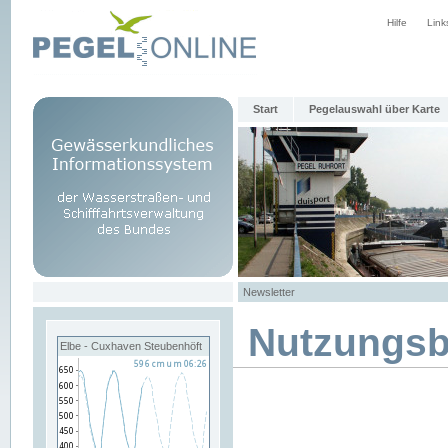
Hilfe
Link
Start
Pegelauswahl über Karte
Newsletter
Nutzungs
Elbe - Cuxhaven Steubenhöft