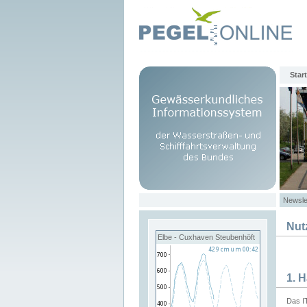
Start
Newsle
Nut
Elbe - Cuxhaven Steubenhöft
1. 
Das I