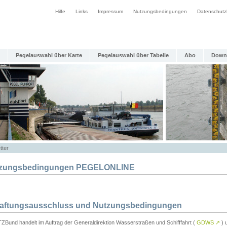
Hilfe
Links
Impressum
Nutzungsbedingungen
Datenschutz
Pegelauswahl über Karte
Pegelauswahl über Tabelle
Abo
Down
tter
zungsbedingungen PEGELONLINE
Haftungsausschluss und Nutzungsbedingungen
TZBund handelt im Auftrag der Generaldirektion Wasserstraßen und Schifffahrt (
GDWS
↗
) u