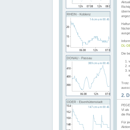
Aktual
Richti
übern
RHEIN - Koblenz
angeze
Haftu
Nichtn
ausge
Infor
DL-DE
Die be
DONAU - Passau
v
Trotz 
aussch
2. 
ODER - Eisenhüttenstadt
PEGEL
VI al
die R
Für j
Aktion