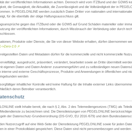
ität der veröffentlichten Informationen achten. Dennoch wird vom ITZBund und der GDWS kein
gkeit, die Genauigkeit, die Aktualität, die Zuverlässigkeit und die Vollständigkeit der in PEG
ommen. In PEGELONLINE werden zusätzlich Daten Dritter von nationalen und internationale
igt, für die ebenfalls der obige Haftungsausschluss gilt.
ngsansprüche gegen das ITZBund oder die GDWS auf Grund Schäden materieller oder immater
utzung der veröffentlichten Informationen, durch Missbrauch der Verbindung oder durch tec
schlossen.
mationen, Produkte oder Dienste, die Sie von dieser Website erhalten, dürfen übernommen we
->Zero-2.0
↗
reitgestellten Daten und Metadaten dürfen für die kommerzielle und nicht kommerzielle Nut
ervielfältigt, ausgedruckt, präsentiert, verändert, bearbeitet sowie an Dritte übermittelt werde
mit eigenen Daten und Daten Anderer zusammengeführt und zu selbständigen neuen Datens
in interne und externe Geschäftsprozesse, Produkte und Anwendungen in öffentlichen und nic
eingebunden werden
sorgfältiger inhaltlicher Kontrolle wird keine Haftung für die Inhalte externer Links übernomme
ließlich deren Betreiber verantwortlich.
Datenschutz
ONLINE stellt Inhalte bereit, die nach § 2, Abs. 2 des Telemediengesetzes (TMG) als Teled
s Mediendienste zu bezeichnen sind. Die Dienstleistungen von PEGELONLINE berücksichtigen
egeln der Datenschutz-Grundverordnung (DS-GVO, EU 2016 /679) und dem Bundesdatensc
eden Nutzerzugriff auf eine Web-Seite der Dienstleistung PEGELONLINE sowie für jeden Dat
en in einer Protokolldatei gespeichert. Diese Daten sind nicht personenbezogen und werden a