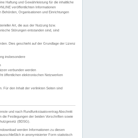
e Haftung und Gewährleistung für die inhaltliche
ELONLINE veröffentlichten Informationen
n Behörden, Organisationen und Einrichtungen
ieller Art, die aus der Nutzung bzw.
hnische Störungen entstanden sind, sind
rden. Dies geschieht auf der Grundlage der Lizenz
zung insbesondere
n
ätzen verbunden werden
ht öffentlichen elektronischen Netzwerken
n. Für den Inhalt der verlinkten Seiten sind
ienste und nach Rundfunkstaatsvertrag Abschnitt
 die Festlegungen der beiden Vorschriften sowie
hutzgesetz (BDSG).
endownload werden Informationen zu diesen
usschließlich in anonymisierter Form statistisch