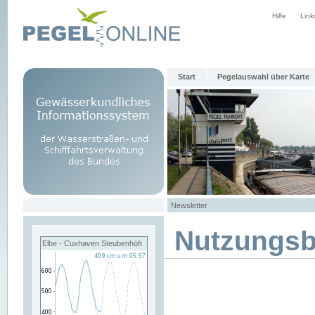
Hilfe
Link
Start
Pegelauswahl über Karte
Newsletter
Nutzungs
Elbe - Cuxhaven Steubenhöft