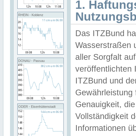
1. Haftun
Nutzungs
RHEIN - Koblenz
Das ITZBund han
Wasserstraßen u
aller Sorgfalt au
DONAU - Passau
veröffentlichte
ITZBund und de
Gewährleistung fü
Genauigkeit, die 
ODER - Eisenhüttenstadt
Vollständigkeit
Informationen 