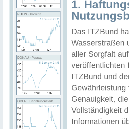
1. Haftun
Nutzungs
RHEIN - Koblenz
Das ITZBund han
Wasserstraßen u
aller Sorgfalt au
DONAU - Passau
veröffentlichte
ITZBund und de
Gewährleistung fü
Genauigkeit, die 
ODER - Eisenhüttenstadt
Vollständigkeit
Informationen 