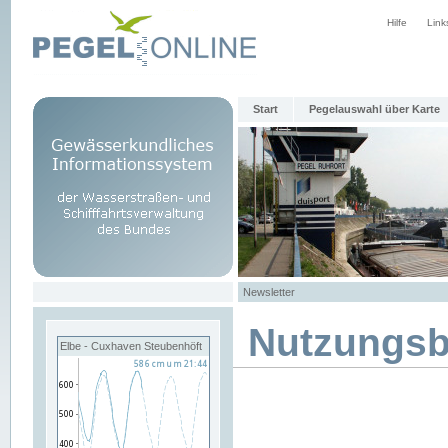
Hilfe
Link
Start
Pegelauswahl über Karte
Newsletter
Nutzungs
Elbe - Cuxhaven Steubenhöft