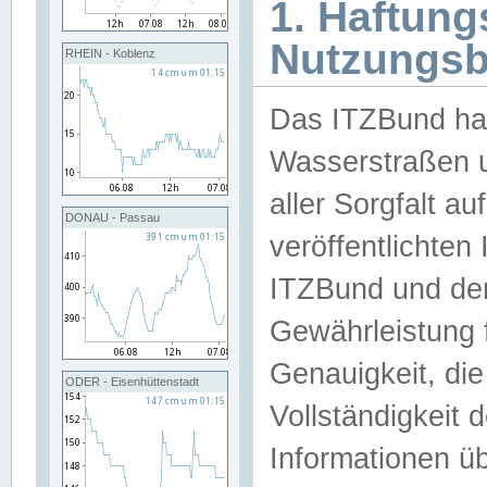
1. Haftun
Nutzungs
RHEIN - Koblenz
Das ITZBund han
Wasserstraßen u
aller Sorgfalt au
DONAU - Passau
veröffentlichte
ITZBund und de
Gewährleistung fü
Genauigkeit, die 
ODER - Eisenhüttenstadt
Vollständigkeit
Informationen 