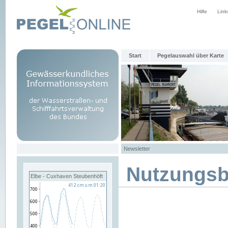
Hilfe
Link
Start
Pegelauswahl über Karte
Newsletter
Nutzungs
Elbe - Cuxhaven Steubenhöft