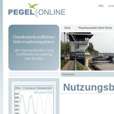
Hilfe
Link
Start
Pegelauswahl über Karte
Newsletter
Nutzungs
Elbe - Cuxhaven Steubenhöft