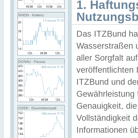
1. Haftun
Nutzungs
RHEIN - Koblenz
Das ITZBund han
Wasserstraßen u
aller Sorgfalt au
DONAU - Passau
veröffentlichte
ITZBund und de
Gewährleistung fü
Genauigkeit, die 
ODER - Eisenhüttenstadt
Vollständigkeit
Informationen 