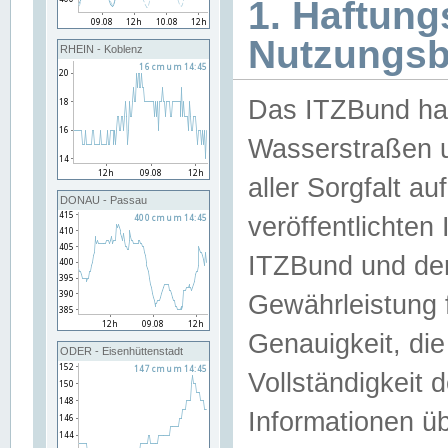
1. Haftun
Nutzungs
RHEIN - Koblenz
Das ITZBund han
Wasserstraßen u
aller Sorgfalt au
DONAU - Passau
veröffentlichte
ITZBund und de
Gewährleistung fü
Genauigkeit, die 
ODER - Eisenhüttenstadt
Vollständigkeit
Informationen 