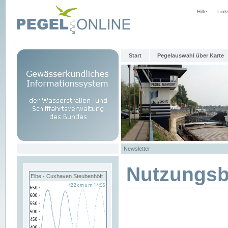
Hilfe
Link
Start
Pegelauswahl über Karte
Newsletter
Nutzungs
Elbe - Cuxhaven Steubenhöft