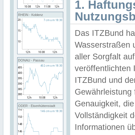
1. Haftun
Nutzungs
RHEIN - Koblenz
Das ITZBund han
Wasserstraßen u
aller Sorgfalt au
DONAU - Passau
veröffentlichte
ITZBund und de
Gewährleistung fü
Genauigkeit, die 
ODER - Eisenhüttenstadt
Vollständigkeit
Informationen 