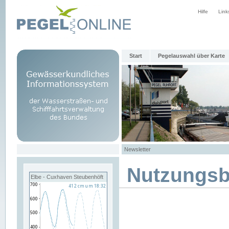
Hilfe
Link
Start
Pegelauswahl über Karte
Newsletter
Nutzungs
Elbe - Cuxhaven Steubenhöft