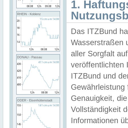
1. Haftun
Nutzungs
RHEIN - Koblenz
Das ITZBund han
Wasserstraßen u
aller Sorgfalt au
DONAU - Passau
veröffentlichte
ITZBund und de
Gewährleistung fü
Genauigkeit, die 
ODER - Eisenhüttenstadt
Vollständigkeit
Informationen 