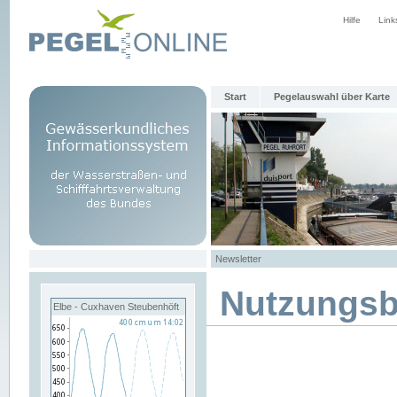
Hilfe
Link
Start
Pegelauswahl über Karte
Newsletter
Nutzungs
Elbe - Cuxhaven Steubenhöft