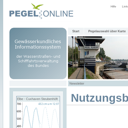
Hilfe
Link
Start
Pegelauswahl über Karte
Newsletter
Nutzungs
Elbe - Cuxhaven Steubenhöft