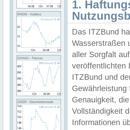
1. Haftun
Nutzungs
RHEIN - Koblenz
Das ITZBund han
Wasserstraßen u
aller Sorgfalt au
DONAU - Passau
veröffentlichte
ITZBund und de
Gewährleistung fü
Genauigkeit, die 
ODER - Eisenhüttenstadt
Vollständigkeit
Informationen 