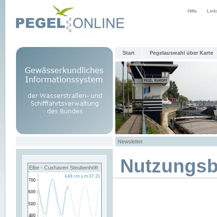
Hilfe
Link
Start
Pegelauswahl über Karte
Newsletter
Nutzungs
Elbe - Cuxhaven Steubenhöft