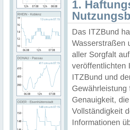
1. Haftun
Nutzungs
RHEIN - Koblenz
Das ITZBund han
Wasserstraßen u
aller Sorgfalt au
DONAU - Passau
veröffentlichte
ITZBund und de
Gewährleistung fü
Genauigkeit, die 
ODER - Eisenhüttenstadt
Vollständigkeit
Informationen 