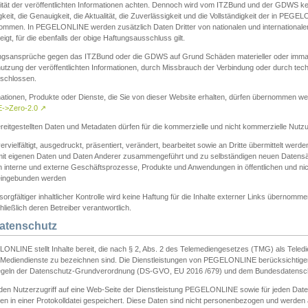
ität der veröffentlichten Informationen achten. Dennoch wird vom ITZBund und der GDWS kein
gkeit, die Genauigkeit, die Aktualität, die Zuverlässigkeit und die Vollständigkeit der in PEG
ommen. In PEGELONLINE werden zusätzlich Daten Dritter von nationalen und internationale
igt, für die ebenfalls der obige Haftungsausschluss gilt.
ngsansprüche gegen das ITZBund oder die GDWS auf Grund Schäden materieller oder immater
utzung der veröffentlichten Informationen, durch Missbrauch der Verbindung oder durch tec
schlossen.
mationen, Produkte oder Dienste, die Sie von dieser Website erhalten, dürfen übernommen we
->Zero-2.0
↗
reitgestellten Daten und Metadaten dürfen für die kommerzielle und nicht kommerzielle Nut
ervielfältigt, ausgedruckt, präsentiert, verändert, bearbeitet sowie an Dritte übermittelt werde
mit eigenen Daten und Daten Anderer zusammengeführt und zu selbständigen neuen Datens
in interne und externe Geschäftsprozesse, Produkte und Anwendungen in öffentlichen und nic
eingebunden werden
sorgfältiger inhaltlicher Kontrolle wird keine Haftung für die Inhalte externer Links übernomme
ließlich deren Betreiber verantwortlich.
Datenschutz
ONLINE stellt Inhalte bereit, die nach § 2, Abs. 2 des Telemediengesetzes (TMG) als Teled
s Mediendienste zu bezeichnen sind. Die Dienstleistungen von PEGELONLINE berücksichtigen
egeln der Datenschutz-Grundverordnung (DS-GVO, EU 2016 /679) und dem Bundesdatensc
eden Nutzerzugriff auf eine Web-Seite der Dienstleistung PEGELONLINE sowie für jeden Dat
en in einer Protokolldatei gespeichert. Diese Daten sind nicht personenbezogen und werden a