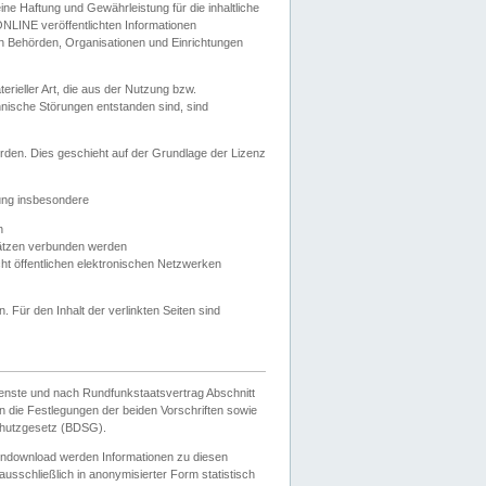
e Haftung und Gewährleistung für die inhaltliche
ELONLINE veröffentlichten Informationen
n Behörden, Organisationen und Einrichtungen
ieller Art, die aus der Nutzung bzw.
hnische Störungen entstanden sind, sind
rden. Dies geschieht auf der Grundlage der Lizenz
zung insbesondere
n
ätzen verbunden werden
ht öffentlichen elektronischen Netzwerken
n. Für den Inhalt der verlinkten Seiten sind
ienste und nach Rundfunkstaatsvertrag Abschnitt
 die Festlegungen der beiden Vorschriften sowie
hutzgesetz (BDSG).
endownload werden Informationen zu diesen
usschließlich in anonymisierter Form statistisch