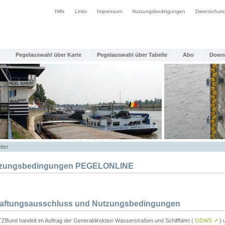
Hilfe
Links
Impressum
Nutzungsbedingungen
Datenschutz
Pegelauswahl über Karte
Pegelauswahl über Tabelle
Abo
Down
tter
zungsbedingungen PEGELONLINE
Haftungsausschluss und Nutzungsbedingungen
TZBund handelt im Auftrag der Generaldirektion Wasserstraßen und Schifffahrt (
GDWS
↗
) u