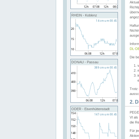
Aktual
Richti
übern
RHEIN - Koblenz
angeze
Haftu
Nichtn
ausge
Infor
DL-DE
Die be
DONAU - Passau
v
Trotz 
aussch
2. 
ODER - Eisenhüttenstadt
PEGEL
VI al
die R
Für j
Aktion