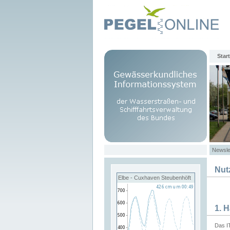
Start
Newsle
Nut
Elbe - Cuxhaven Steubenhöft
1. 
Das I