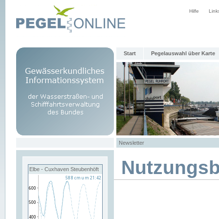
Hilfe
Link
Start
Pegelauswahl über Karte
Newsletter
Nutzungs
Elbe - Cuxhaven Steubenhöft