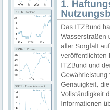
1. Haftun
Nutzungs
RHEIN - Koblenz
Das ITZBund han
Wasserstraßen u
aller Sorgfalt au
DONAU - Passau
veröffentlichte
ITZBund und de
Gewährleistung fü
Genauigkeit, die 
ODER - Eisenhüttenstadt
Vollständigkeit
Informationen 