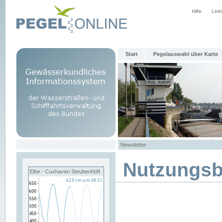
Hilfe
Link
Start
Pegelauswahl über Karte
Newsletter
Nutzungs
Elbe - Cuxhaven Steubenhöft