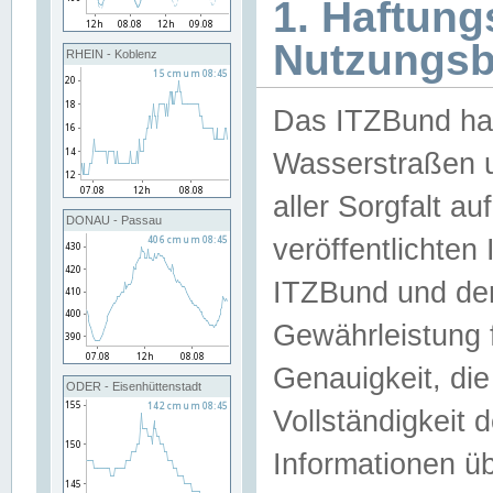
1. Haftun
Nutzungs
RHEIN - Koblenz
Das ITZBund han
Wasserstraßen u
aller Sorgfalt au
DONAU - Passau
veröffentlichte
ITZBund und de
Gewährleistung fü
Genauigkeit, die 
ODER - Eisenhüttenstadt
Vollständigkeit
Informationen 