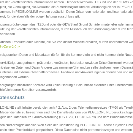
ität der veröffentlichten Informationen achten. Dennoch wird vom ITZBund und der GDWS kein
gkeit, die Genauigkeit, die Aktualität, die Zuverlässigkeit und die Vollständigkeit der in PEG
ommen. In PEGELONLINE werden zusätzlich Daten Dritter von nationalen und internationale
igt, für die ebenfalls der obige Haftungsausschluss gilt.
ngsansprüche gegen das ITZBund oder die GDWS auf Grund Schäden materieller oder immater
utzung der veröffentlichten Informationen, durch Missbrauch der Verbindung oder durch tec
schlossen.
mationen, Produkte oder Dienste, die Sie von dieser Website erhalten, dürfen übernommen we
->Zero-2.0
↗
reitgestellten Daten und Metadaten dürfen für die kommerzielle und nicht kommerzielle Nut
ervielfältigt, ausgedruckt, präsentiert, verändert, bearbeitet sowie an Dritte übermittelt werde
mit eigenen Daten und Daten Anderer zusammengeführt und zu selbständigen neuen Datens
in interne und externe Geschäftsprozesse, Produkte und Anwendungen in öffentlichen und nic
eingebunden werden
sorgfältiger inhaltlicher Kontrolle wird keine Haftung für die Inhalte externer Links übernomme
ließlich deren Betreiber verantwortlich.
Datenschutz
ONLINE stellt Inhalte bereit, die nach § 2, Abs. 2 des Telemediengesetzes (TMG) als Teled
s Mediendienste zu bezeichnen sind. Die Dienstleistungen von PEGELONLINE berücksichtigen
egeln der Datenschutz-Grundverordnung (DS-GVO, EU 2016 /679) und dem Bundesdatensc
eden Nutzerzugriff auf eine Web-Seite der Dienstleistung PEGELONLINE sowie für jeden Dat
en in einer Protokolldatei gespeichert. Diese Daten sind nicht personenbezogen und werden a