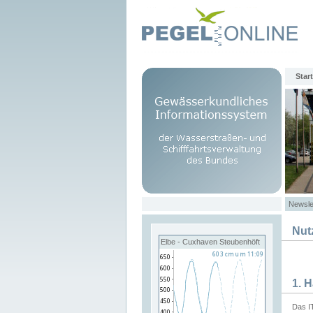
Start
Newsle
Nut
Elbe - Cuxhaven Steubenhöft
1. 
Das I