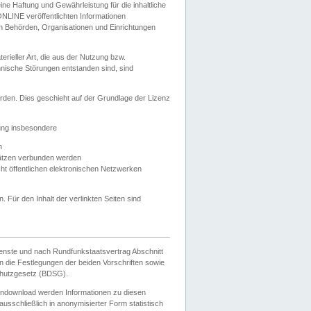
e Haftung und Gewährleistung für die inhaltliche
ELONLINE veröffentlichten Informationen
n Behörden, Organisationen und Einrichtungen
ieller Art, die aus der Nutzung bzw.
hnische Störungen entstanden sind, sind
rden. Dies geschieht auf der Grundlage der Lizenz
zung insbesondere
n
ätzen verbunden werden
ht öffentlichen elektronischen Netzwerken
n. Für den Inhalt der verlinkten Seiten sind
ienste und nach Rundfunkstaatsvertrag Abschnitt
 die Festlegungen der beiden Vorschriften sowie
hutzgesetz (BDSG).
endownload werden Informationen zu diesen
usschließlich in anonymisierter Form statistisch