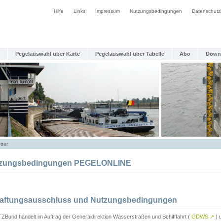
Hilfe
Links
Impressum
Nutzungsbedingungen
Datenschutz
Pegelauswahl über Karte
Pegelauswahl über Tabelle
Abo
Down
tter
zungsbedingungen PEGELONLINE
Haftungsausschluss und Nutzungsbedingungen
TZBund handelt im Auftrag der Generaldirektion Wasserstraßen und Schifffahrt (
GDWS
↗
) u