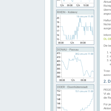
Aktual
Richti
übern
RHEIN - Koblenz
angeze
Haftu
Nichtn
ausge
Infor
DL-DE
Die be
DONAU - Passau
v
Trotz 
aussch
2. 
ODER - Eisenhüttenstadt
PEGEL
VI al
die R
Für j
Aktion