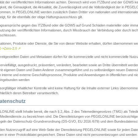
ität der veröffentlichten Informationen achten. Dennoch wird vom ITZBund und der GDWS kein
gkeit, die Genauigkeit, die Aktualität, die Zuverlässigkeit und die Vollständigkeit der in PEG
ommen. In PEGELONLINE werden zusätzlich Daten Dritter von nationalen und internationale
igt, für die ebenfalls der obige Haftungsausschluss gilt.
ngsansprüche gegen das ITZBund oder die GDWS auf Grund Schäden materieller oder immater
utzung der veröffentlichten Informationen, durch Missbrauch der Verbindung oder durch tec
schlossen.
mationen, Produkte oder Dienste, die Sie von dieser Website erhalten, dürfen übernommen we
->Zero-2.0
↗
reitgestellten Daten und Metadaten dürfen für die kommerzielle und nicht kommerzielle Nut
ervielfältigt, ausgedruckt, präsentiert, verändert, bearbeitet sowie an Dritte übermittelt werde
mit eigenen Daten und Daten Anderer zusammengeführt und zu selbständigen neuen Datens
in interne und externe Geschäftsprozesse, Produkte und Anwendungen in öffentlichen und nic
eingebunden werden
sorgfältiger inhaltlicher Kontrolle wird keine Haftung für die Inhalte externer Links übernomme
ließlich deren Betreiber verantwortlich.
Datenschutz
ONLINE stellt Inhalte bereit, die nach § 2, Abs. 2 des Telemediengesetzes (TMG) als Teled
s Mediendienste zu bezeichnen sind. Die Dienstleistungen von PEGELONLINE berücksichtigen
egeln der Datenschutz-Grundverordnung (DS-GVO, EU 2016 /679) und dem Bundesdatensc
eden Nutzerzugriff auf eine Web-Seite der Dienstleistung PEGELONLINE sowie für jeden Dat
en in einer Protokolldatei gespeichert. Diese Daten sind nicht personenbezogen und werden a