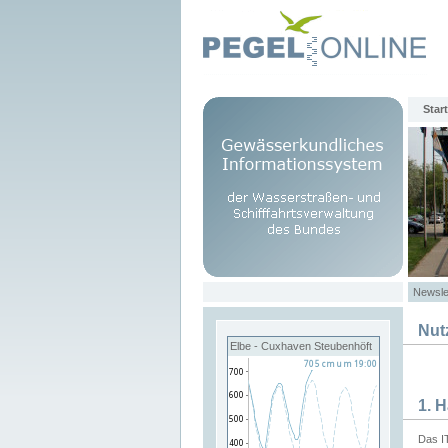
Start
Newsle
Nut
Elbe - Cuxhaven Steubenhöft
1. 
Das I