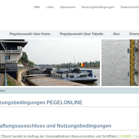
Hilfe
Links
Impressum
Nutzungsbedingungen
Datenschutz
Pegelauswahl über Karte
Pegelauswahl über Tabelle
Abo
Down
tter
zungsbedingungen PEGELONLINE
Haftungsausschluss und Nutzungsbedingungen
TZBund handelt im Auftrag der Generaldirektion Wasserstraßen und Schifffahrt (
GDWS
↗
) u