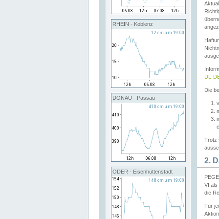
Aktual
Richti
übern
RHEIN - Koblenz
angeze
Haftu
Nichtn
ausge
Infor
DL-DE
Die be
DONAU - Passau
v
Trotz 
aussch
2. 
ODER - Eisenhüttenstadt
PEGEL
VI al
die R
Für j
Aktion