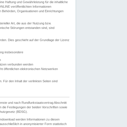
e Haftung und Gewährleistung für die inhaltliche
ELONLINE veröffentlichten Informationen
n Behörden, Organisationen und Einrichtungen
ieller Art, die aus der Nutzung bzw.
hnische Störungen entstanden sind, sind
rden. Dies geschieht auf der Grundlage der Lizenz
zung insbesondere
n
ätzen verbunden werden
ht öffentlichen elektronischen Netzwerken
n. Für den Inhalt der verlinkten Seiten sind
ienste und nach Rundfunkstaatsvertrag Abschnitt
 die Festlegungen der beiden Vorschriften sowie
hutzgesetz (BDSG).
endownload werden Informationen zu diesen
usschließlich in anonymisierter Form statistisch