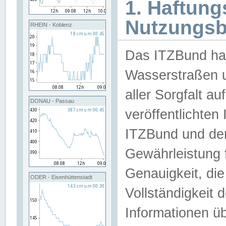
1. Haftun
Nutzungs
RHEIN - Koblenz
Das ITZBund han
Wasserstraßen u
aller Sorgfalt au
DONAU - Passau
veröffentlichte
ITZBund und de
Gewährleistung fü
Genauigkeit, die 
ODER - Eisenhüttenstadt
Vollständigkeit
Informationen 