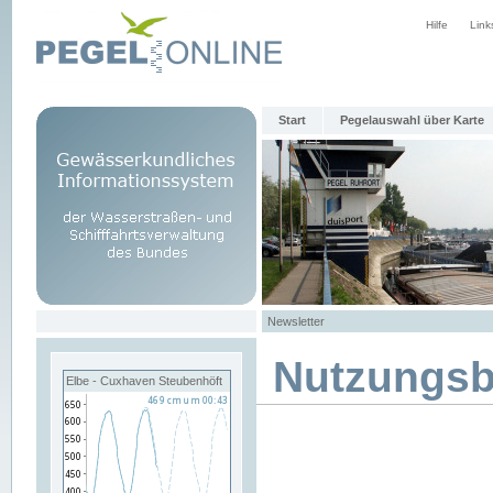
Hilfe
Link
Start
Pegelauswahl über Karte
Newsletter
Nutzungs
Elbe - Cuxhaven Steubenhöft