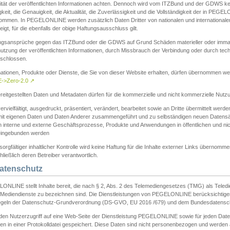
ität der veröffentlichten Informationen achten. Dennoch wird vom ITZBund und der GDWS kein
gkeit, die Genauigkeit, die Aktualität, die Zuverlässigkeit und die Vollständigkeit der in PEG
ommen. In PEGELONLINE werden zusätzlich Daten Dritter von nationalen und internationale
igt, für die ebenfalls der obige Haftungsausschluss gilt.
ngsansprüche gegen das ITZBund oder die GDWS auf Grund Schäden materieller oder immater
utzung der veröffentlichten Informationen, durch Missbrauch der Verbindung oder durch tec
schlossen.
mationen, Produkte oder Dienste, die Sie von dieser Website erhalten, dürfen übernommen we
->Zero-2.0
↗
reitgestellten Daten und Metadaten dürfen für die kommerzielle und nicht kommerzielle Nut
ervielfältigt, ausgedruckt, präsentiert, verändert, bearbeitet sowie an Dritte übermittelt werde
mit eigenen Daten und Daten Anderer zusammengeführt und zu selbständigen neuen Datens
in interne und externe Geschäftsprozesse, Produkte und Anwendungen in öffentlichen und nic
eingebunden werden
sorgfältiger inhaltlicher Kontrolle wird keine Haftung für die Inhalte externer Links übernomme
ließlich deren Betreiber verantwortlich.
Datenschutz
ONLINE stellt Inhalte bereit, die nach § 2, Abs. 2 des Telemediengesetzes (TMG) als Teled
s Mediendienste zu bezeichnen sind. Die Dienstleistungen von PEGELONLINE berücksichtigen
egeln der Datenschutz-Grundverordnung (DS-GVO, EU 2016 /679) und dem Bundesdatensc
eden Nutzerzugriff auf eine Web-Seite der Dienstleistung PEGELONLINE sowie für jeden Dat
en in einer Protokolldatei gespeichert. Diese Daten sind nicht personenbezogen und werden a