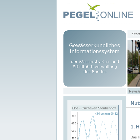
Start
Newsle
Nut
Elbe - Cuxhaven Steubenhöft
1. 
Das I