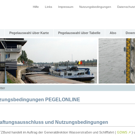
Hilfe
Links
Impressum
Nutzungsbedingungen
Datenschutz
Pegelauswahl über Karte
Pegelauswahl über Tabelle
Abo
Down
tter
zungsbedingungen PEGELONLINE
Haftungsausschluss und Nutzungsbedingungen
TZBund handelt im Auftrag der Generaldirektion Wasserstraßen und Schifffahrt (
GDWS
↗
) u