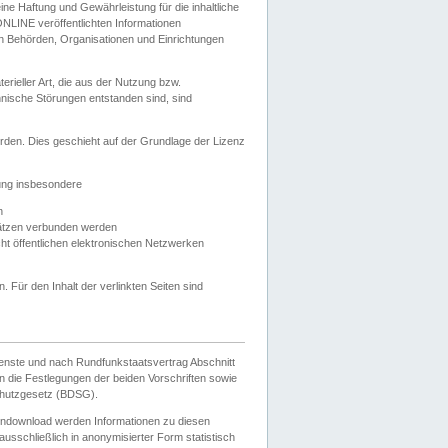
e Haftung und Gewährleistung für die inhaltliche
ELONLINE veröffentlichten Informationen
n Behörden, Organisationen und Einrichtungen
ieller Art, die aus der Nutzung bzw.
hnische Störungen entstanden sind, sind
rden. Dies geschieht auf der Grundlage der Lizenz
zung insbesondere
n
ätzen verbunden werden
ht öffentlichen elektronischen Netzwerken
n. Für den Inhalt der verlinkten Seiten sind
ienste und nach Rundfunkstaatsvertrag Abschnitt
 die Festlegungen der beiden Vorschriften sowie
hutzgesetz (BDSG).
endownload werden Informationen zu diesen
usschließlich in anonymisierter Form statistisch