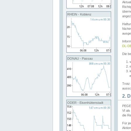
Aktual
Richti
übern
RHEIN - Koblenz
angeze
Haftu
Nichtn
ausge
Infor
DL-DE
Die be
DONAU - Passau
v
Trotz 
aussch
2. 
ODER - Eisenhüttenstadt
PEGEL
VI al
die R
Für j
Aktion