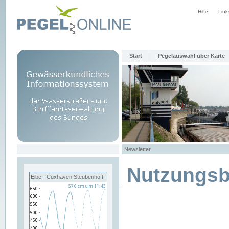
Hilfe
Link
Start
Pegelauswahl über Karte
Newsletter
Nutzungs
Elbe - Cuxhaven Steubenhöft