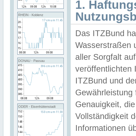
1. Haftun
Nutzungs
RHEIN - Koblenz
Das ITZBund han
Wasserstraßen u
aller Sorgfalt au
DONAU - Passau
veröffentlichte
ITZBund und de
Gewährleistung fü
Genauigkeit, die 
ODER - Eisenhüttenstadt
Vollständigkeit
Informationen 