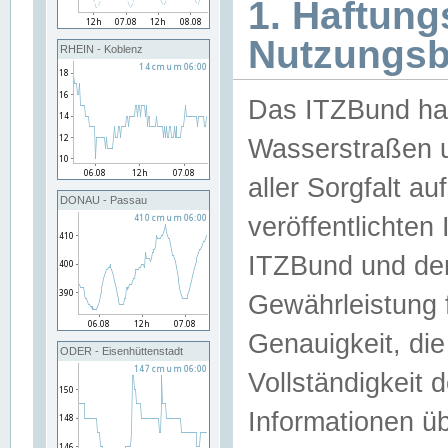
1. Haftun
Nutzungs
RHEIN - Koblenz
Das ITZBund han
Wasserstraßen u
aller Sorgfalt au
DONAU - Passau
veröffentlichte
ITZBund und de
Gewährleistung fü
Genauigkeit, die 
ODER - Eisenhüttenstadt
Vollständigkeit
Informationen 