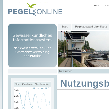
Hilfe
Link
Start
Pegelauswahl über Karte
Newsletter
Nutzungs
Elbe - Cuxhaven Steubenhöft