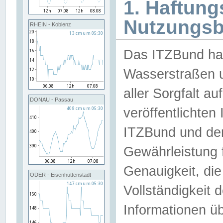
1. Haftun
Nutzungs
RHEIN - Koblenz
Das ITZBund han
Wasserstraßen u
aller Sorgfalt au
DONAU - Passau
veröffentlichte
ITZBund und de
Gewährleistung fü
Genauigkeit, die 
ODER - Eisenhüttenstadt
Vollständigkeit
Informationen 