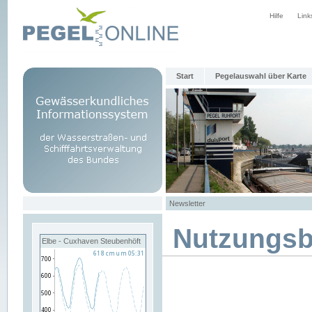
Hilfe
Link
Start
Pegelauswahl über Karte
Newsletter
Nutzungs
Elbe - Cuxhaven Steubenhöft