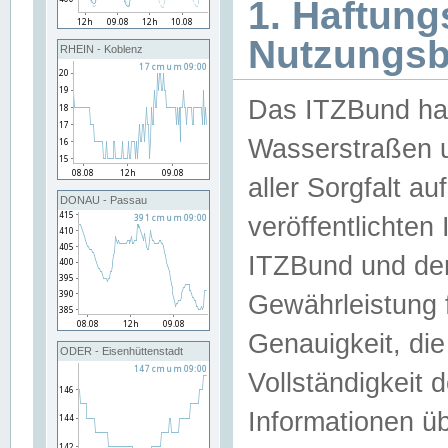
1. Haftun
Nutzungs
RHEIN - Koblenz
Das ITZBund han
Wasserstraßen u
aller Sorgfalt au
DONAU - Passau
veröffentlichte
ITZBund und de
Gewährleistung fü
Genauigkeit, die 
ODER - Eisenhüttenstadt
Vollständigkeit
Informationen 