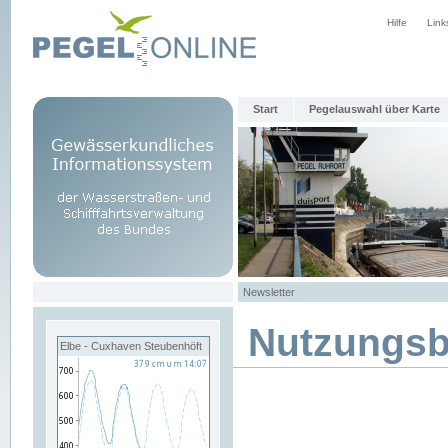
Hilfe
Link
Start
Pegelauswahl über Karte
Newsletter
Nutzungs
Elbe - Cuxhaven Steubenhöft