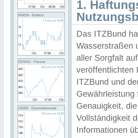
1. Haftun
Nutzungs
RHEIN - Koblenz
Das ITZBund han
Wasserstraßen u
aller Sorgfalt au
DONAU - Passau
veröffentlichte
ITZBund und de
Gewährleistung fü
Genauigkeit, die 
ODER - Eisenhüttenstadt
Vollständigkeit
Informationen 