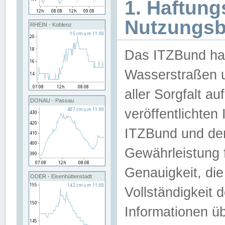
1. Haftun
Nutzungs
RHEIN - Koblenz
Das ITZBund han
Wasserstraßen u
aller Sorgfalt au
DONAU - Passau
veröffentlichte
ITZBund und de
Gewährleistung fü
Genauigkeit, die 
ODER - Eisenhüttenstadt
Vollständigkeit
Informationen 