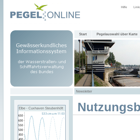
Hilfe
Link
Start
Pegelauswahl über Karte
Newsletter
Nutzungs
Elbe - Cuxhaven Steubenhöft