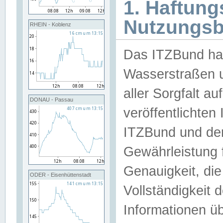
1. Haftun
Nutzungs
RHEIN - Koblenz
Das ITZBund han
Wasserstraßen u
aller Sorgfalt au
DONAU - Passau
veröffentlichte
ITZBund und de
Gewährleistung fü
Genauigkeit, die 
ODER - Eisenhüttenstadt
Vollständigkeit
Informationen 