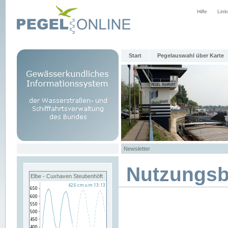
Hilfe
Link
Start
Pegelauswahl über Karte
Newsletter
Nutzungs
Elbe - Cuxhaven Steubenhöft