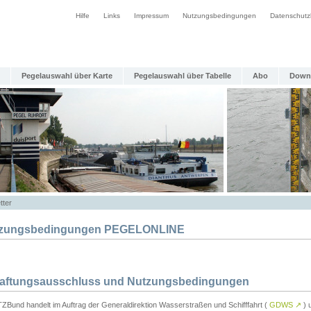
Hilfe
Links
Impressum
Nutzungsbedingungen
Datenschutz
Pegelauswahl über Karte
Pegelauswahl über Tabelle
Abo
Down
tter
zungsbedingungen PEGELONLINE
Haftungsausschluss und Nutzungsbedingungen
TZBund handelt im Auftrag der Generaldirektion Wasserstraßen und Schifffahrt (
GDWS
↗
) u