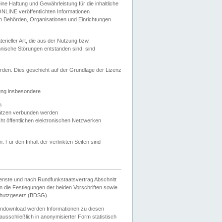
e Haftung und Gewährleistung für die inhaltliche
ELONLINE veröffentlichten Informationen
n Behörden, Organisationen und Einrichtungen
ieller Art, die aus der Nutzung bzw.
hnische Störungen entstanden sind, sind
rden. Dies geschieht auf der Grundlage der Lizenz
zung insbesondere
n
ätzen verbunden werden
ht öffentlichen elektronischen Netzwerken
n. Für den Inhalt der verlinkten Seiten sind
ienste und nach Rundfunkstaatsvertrag Abschnitt
 die Festlegungen der beiden Vorschriften sowie
hutzgesetz (BDSG).
endownload werden Informationen zu diesen
usschließlich in anonymisierter Form statistisch