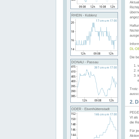
Aktual
Richti
übern
RHEIN - Koblenz
angeze
Haftu
Nichtn
ausge
Infor
DL-DE
Die be
DONAU - Passau
v
Trotz 
aussch
2. 
ODER - Eisenhüttenstadt
PEGEL
VI al
die R
Für j
Aktion