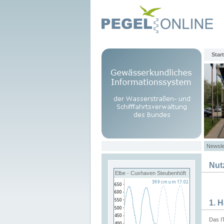
Start
Newsle
Nut
Elbe - Cuxhaven Steubenhöft
1. 
Das I