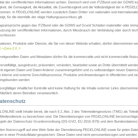
ität der veröffentlichten Informationen achten. Dennoch wird vom ITZBund und der GDWS kein
gkeit, die Genauigkeit, die Aktualität, die Zuverlässigkeit und die Vollständigkeit der in PEG
ommen. In PEGELONLINE werden zusätzlich Daten Dritter von nationalen und internationale
igt, für die ebenfalls der obige Haftungsausschluss gilt.
ngsansprüche gegen das ITZBund oder die GDWS auf Grund Schäden materieller oder immater
utzung der veröffentlichten Informationen, durch Missbrauch der Verbindung oder durch tec
schlossen.
mationen, Produkte oder Dienste, die Sie von dieser Website erhalten, dürfen übernommen we
->Zero-2.0
↗
reitgestellten Daten und Metadaten dürfen für die kommerzielle und nicht kommerzielle Nut
ervielfältigt, ausgedruckt, präsentiert, verändert, bearbeitet sowie an Dritte übermittelt werde
mit eigenen Daten und Daten Anderer zusammengeführt und zu selbständigen neuen Datens
in interne und externe Geschäftsprozesse, Produkte und Anwendungen in öffentlichen und nic
eingebunden werden
sorgfältiger inhaltlicher Kontrolle wird keine Haftung für die Inhalte externer Links übernomme
ließlich deren Betreiber verantwortlich.
Datenschutz
ONLINE stellt Inhalte bereit, die nach § 2, Abs. 2 des Telemediengesetzes (TMG) als Teled
s Mediendienste zu bezeichnen sind. Die Dienstleistungen von PEGELONLINE berücksichtigen
egeln der Datenschutz-Grundverordnung (DS-GVO, EU 2016 /679) und dem Bundesdatensc
eden Nutzerzugriff auf eine Web-Seite der Dienstleistung PEGELONLINE sowie für jeden Dat
en in einer Protokolldatei gespeichert. Diese Daten sind nicht personenbezogen und werden a