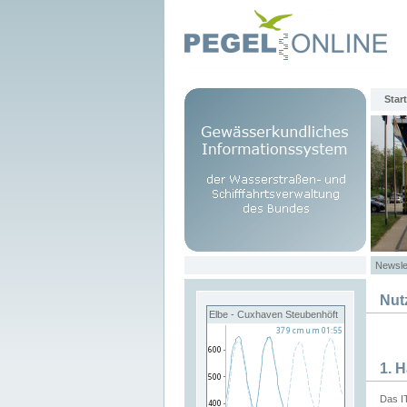
Start
Newsle
Nut
Elbe - Cuxhaven Steubenhöft
1. 
Das I