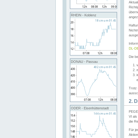
Aktual
Richti
übern
RHEIN - Koblenz
angeze
Haftu
Nichtn
ausge
Infor
DL-DE
Die be
DONAU - Passau
v
Trotz 
aussch
2. 
ODER - Eisenhüttenstadt
PEGEL
VI al
die R
Für j
Aktion