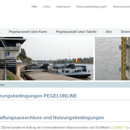
Hilfe
Links
Impressum
Nutzungsbedingungen
Datenschutz
Pegelauswahl über Karte
Pegelauswahl über Tabelle
Abo
Down
tter
zungsbedingungen PEGELONLINE
Haftungsausschluss und Nutzungsbedingungen
TZBund handelt im Auftrag der Generaldirektion Wasserstraßen und Schifffahrt (
GDWS
↗
) u