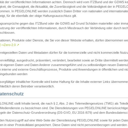
ität der veröffentlichten Informationen achten. Dennoch wird vom ITZBund und der GDWS kein
gkeit, die Genauigkeit, die Aktualität, die Zuverlässigkeit und die Vollständigkeit der in PEG
ommen. In PEGELONLINE werden zusätzlich Daten Dritter von nationalen und internationale
igt, für die ebenfalls der obige Haftungsausschluss gilt.
ngsansprüche gegen das ITZBund oder die GDWS auf Grund Schäden materieller oder immater
utzung der veröffentlichten Informationen, durch Missbrauch der Verbindung oder durch tec
schlossen.
mationen, Produkte oder Dienste, die Sie von dieser Website erhalten, dürfen übernommen we
->Zero-2.0
↗
reitgestellten Daten und Metadaten dürfen für die kommerzielle und nicht kommerzielle Nut
ervielfältigt, ausgedruckt, präsentiert, verändert, bearbeitet sowie an Dritte übermittelt werde
mit eigenen Daten und Daten Anderer zusammengeführt und zu selbständigen neuen Datens
in interne und externe Geschäftsprozesse, Produkte und Anwendungen in öffentlichen und nic
eingebunden werden
sorgfältiger inhaltlicher Kontrolle wird keine Haftung für die Inhalte externer Links übernomme
ließlich deren Betreiber verantwortlich.
Datenschutz
ONLINE stellt Inhalte bereit, die nach § 2, Abs. 2 des Telemediengesetzes (TMG) als Teled
s Mediendienste zu bezeichnen sind. Die Dienstleistungen von PEGELONLINE berücksichtigen
egeln der Datenschutz-Grundverordnung (DS-GVO, EU 2016 /679) und dem Bundesdatensc
eden Nutzerzugriff auf eine Web-Seite der Dienstleistung PEGELONLINE sowie für jeden Dat
en in einer Protokolldatei gespeichert. Diese Daten sind nicht personenbezogen und werden a