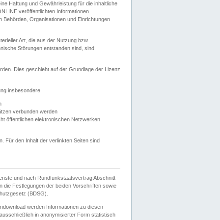
e Haftung und Gewährleistung für die inhaltliche
ELONLINE veröffentlichten Informationen
n Behörden, Organisationen und Einrichtungen
ieller Art, die aus der Nutzung bzw.
hnische Störungen entstanden sind, sind
rden. Dies geschieht auf der Grundlage der Lizenz
zung insbesondere
n
ätzen verbunden werden
ht öffentlichen elektronischen Netzwerken
n. Für den Inhalt der verlinkten Seiten sind
ienste und nach Rundfunkstaatsvertrag Abschnitt
 die Festlegungen der beiden Vorschriften sowie
hutzgesetz (BDSG).
endownload werden Informationen zu diesen
usschließlich in anonymisierter Form statistisch