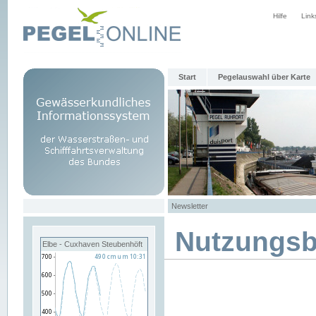
Hilfe
Link
Start
Pegelauswahl über Karte
Newsletter
Nutzungs
Elbe - Cuxhaven Steubenhöft