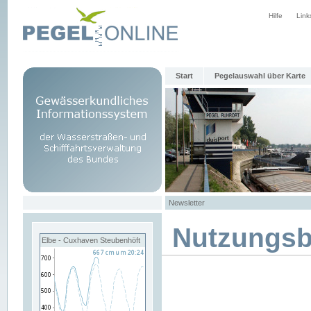
Hilfe
Link
Start
Pegelauswahl über Karte
Newsletter
Nutzungs
Elbe - Cuxhaven Steubenhöft