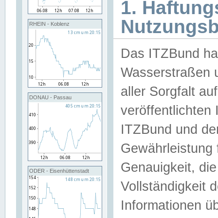
1. Haftun
Nutzungs
RHEIN - Koblenz
Das ITZBund han
Wasserstraßen u
aller Sorgfalt au
DONAU - Passau
veröffentlichte
ITZBund und de
Gewährleistung fü
Genauigkeit, die 
ODER - Eisenhüttenstadt
Vollständigkeit
Informationen 