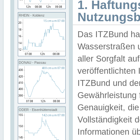
1. Haftun
Nutzungs
RHEIN - Koblenz
Das ITZBund han
Wasserstraßen u
aller Sorgfalt au
DONAU - Passau
veröffentlichte
ITZBund und de
Gewährleistung fü
Genauigkeit, die 
ODER - Eisenhüttenstadt
Vollständigkeit
Informationen 