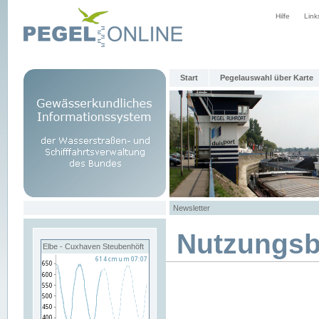
Hilfe
Link
Start
Pegelauswahl über Karte
Newsletter
Nutzungs
Elbe - Cuxhaven Steubenhöft