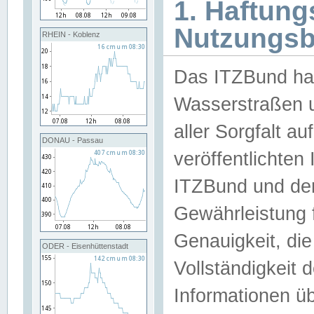
1. Haftun
Nutzungs
RHEIN - Koblenz
Das ITZBund han
Wasserstraßen u
aller Sorgfalt au
DONAU - Passau
veröffentlichte
ITZBund und de
Gewährleistung fü
Genauigkeit, die 
ODER - Eisenhüttenstadt
Vollständigkeit
Informationen 