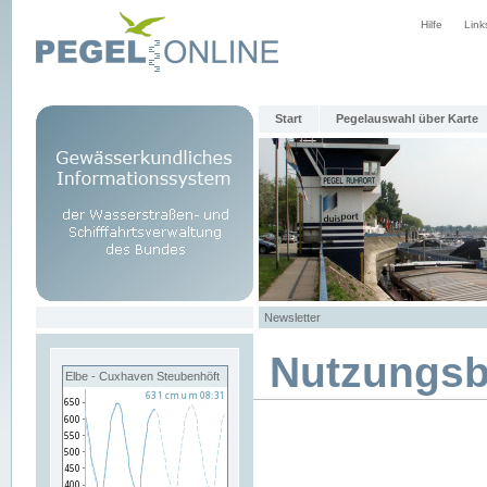
Hilfe
Link
Start
Pegelauswahl über Karte
Newsletter
Nutzungs
Elbe - Cuxhaven Steubenhöft