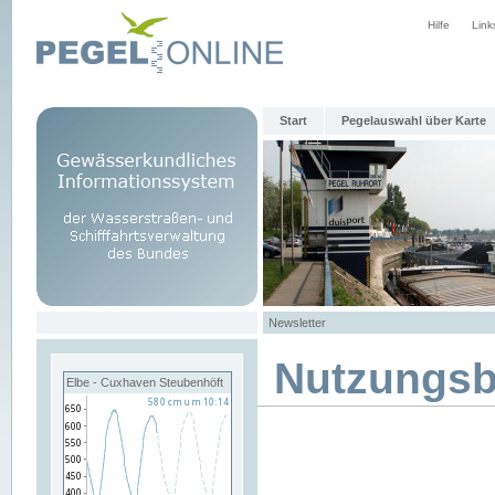
Hilfe
Link
Start
Pegelauswahl über Karte
Newsletter
Nutzungs
Elbe - Cuxhaven Steubenhöft