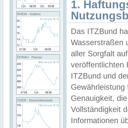
1. Haftun
Nutzungs
RHEIN - Koblenz
Das ITZBund han
Wasserstraßen u
aller Sorgfalt au
DONAU - Passau
veröffentlichte
ITZBund und de
Gewährleistung fü
Genauigkeit, die 
ODER - Eisenhüttenstadt
Vollständigkeit
Informationen 