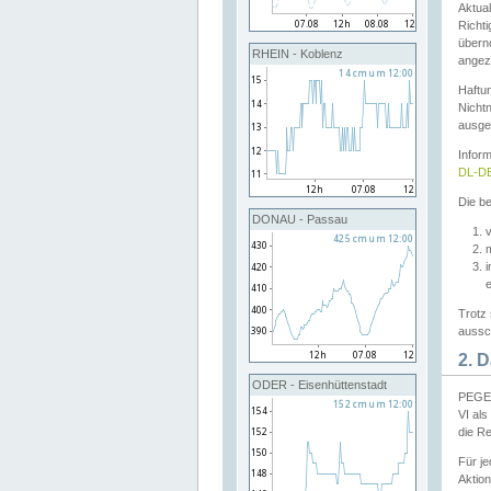
Aktual
Richti
übern
RHEIN - Koblenz
angeze
Haftu
Nichtn
ausge
Infor
DL-DE
Die be
DONAU - Passau
v
Trotz 
aussch
2. 
ODER - Eisenhüttenstadt
PEGEL
VI al
die R
Für j
Aktion