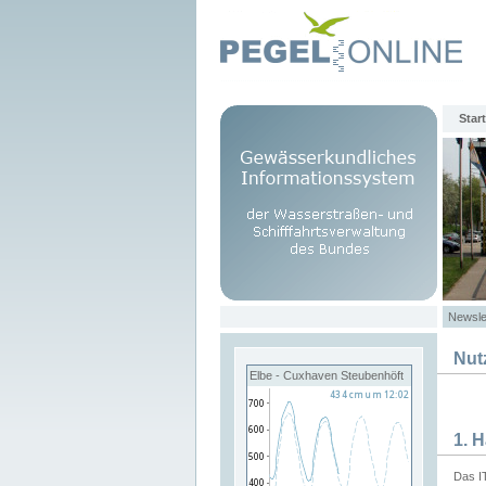
Start
Newsle
Nut
Elbe - Cuxhaven Steubenhöft
1. 
Das I