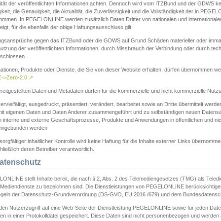
ität der veröffentlichten Informationen achten. Dennoch wird vom ITZBund und der GDWS kein
gkeit, die Genauigkeit, die Aktualität, die Zuverlässigkeit und die Vollständigkeit der in PEG
ommen. In PEGELONLINE werden zusätzlich Daten Dritter von nationalen und internationale
igt, für die ebenfalls der obige Haftungsausschluss gilt.
ngsansprüche gegen das ITZBund oder die GDWS auf Grund Schäden materieller oder immater
utzung der veröffentlichten Informationen, durch Missbrauch der Verbindung oder durch tec
schlossen.
mationen, Produkte oder Dienste, die Sie von dieser Website erhalten, dürfen übernommen we
->Zero-2.0
↗
reitgestellten Daten und Metadaten dürfen für die kommerzielle und nicht kommerzielle Nut
ervielfältigt, ausgedruckt, präsentiert, verändert, bearbeitet sowie an Dritte übermittelt werde
mit eigenen Daten und Daten Anderer zusammengeführt und zu selbständigen neuen Datens
in interne und externe Geschäftsprozesse, Produkte und Anwendungen in öffentlichen und nic
eingebunden werden
sorgfältiger inhaltlicher Kontrolle wird keine Haftung für die Inhalte externer Links übernomme
ließlich deren Betreiber verantwortlich.
Datenschutz
ONLINE stellt Inhalte bereit, die nach § 2, Abs. 2 des Telemediengesetzes (TMG) als Teled
s Mediendienste zu bezeichnen sind. Die Dienstleistungen von PEGELONLINE berücksichtigen
egeln der Datenschutz-Grundverordnung (DS-GVO, EU 2016 /679) und dem Bundesdatensc
eden Nutzerzugriff auf eine Web-Seite der Dienstleistung PEGELONLINE sowie für jeden Dat
en in einer Protokolldatei gespeichert. Diese Daten sind nicht personenbezogen und werden a