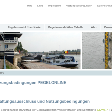
Hilfe
Links
Impressum
Nutzungsbedingungen
Datenschutz
Pegelauswahl über Karte
Pegelauswahl über Tabelle
Abo
Down
tter
zungsbedingungen PEGELONLINE
Haftungsausschluss und Nutzungsbedingungen
TZBund handelt im Auftrag der Generaldirektion Wasserstraßen und Schifffahrt (
GDWS
↗
) u