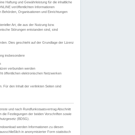
e Haftung und Gewährleistung für die inhaltliche
ELONLINE veröffentlichten Informationen
n Behörden, Organisationen und Einrichtungen
ieller Art, die aus der Nutzung bzw.
hnische Störungen entstanden sind, sind
rden. Dies geschieht auf der Grundlage der Lizenz
zung insbesondere
n
ätzen verbunden werden
ht öffentlichen elektronischen Netzwerken
n. Für den Inhalt der verlinkten Seiten sind
ienste und nach Rundfunkstaatsvertrag Abschnitt
 die Festlegungen der beiden Vorschriften sowie
hutzgesetz (BDSG).
endownload werden Informationen zu diesen
usschließlich in anonymisierter Form statistisch