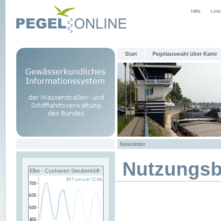
Hilfe
Link
Start
Pegelauswahl über Karte
Newsletter
Nutzungs
Elbe - Cuxhaven Steubenhöft