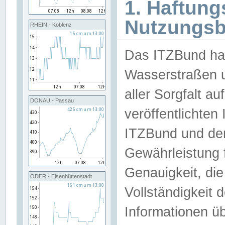
1. Haftun
Nutzungs
RHEIN - Koblenz
Das ITZBund han
Wasserstraßen u
aller Sorgfalt au
DONAU - Passau
veröffentlichte
ITZBund und de
Gewährleistung fü
Genauigkeit, die 
ODER - Eisenhüttenstadt
Vollständigkeit
Informationen 